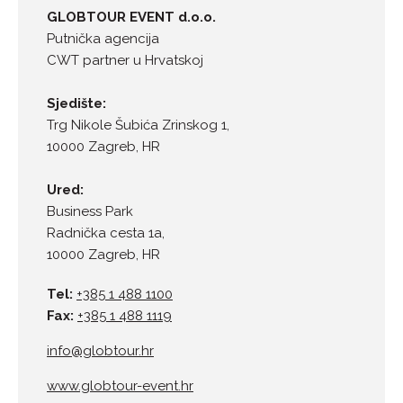
GLOBTOUR EVENT d.o.o.
Putnička agencija
CWT partner u Hrvatskoj
Sjedište:
Trg Nikole Šubića Zrinskog 1,
10000 Zagreb, HR
Ured:
Business Park
Radnička cesta 1a,
10000 Zagreb, HR
Tel:
+385 1 488 1100
Fax:
+385 1 488 1119
info@globtour.hr
www.globtour-event.hr