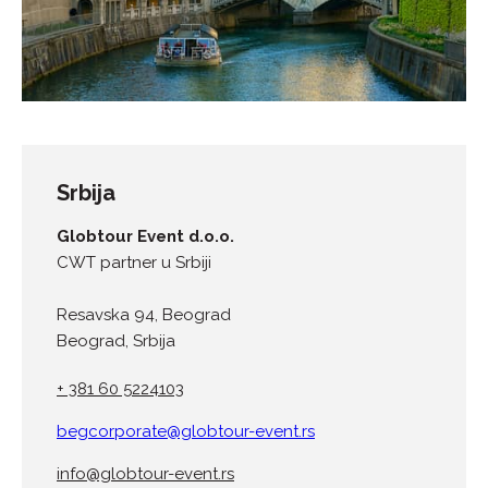
Srbija
Globtour Event d.o.o.
CWT partner u Srbiji
Resavska 94, Beograd
Beograd, Srbija
+ 381 60 5224103
begcorporate@globtour-event.rs
info@globtour-event.rs