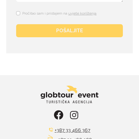
Pročitao sam i pristajem na
uvjete korištenja
POŠALJITE
+387 33 466 367