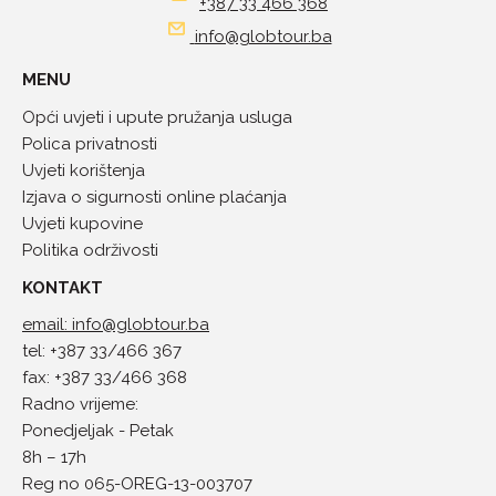
+387 33 466 368
info@globtour.ba
MENU
Opći uvjeti i upute pružanja usluga
Polica privatnosti
Uvjeti korištenja
Izjava o sigurnosti online plaćanja
Uvjeti kupovine
Politika održivosti
KONTAKT
email: info@globtour.ba
tel: +387 33/466 367
fax: +387 33/466 368
Radno vrijeme:
Ponedjeljak - Petak
8h – 17h
Reg no 065-OREG-13-003707