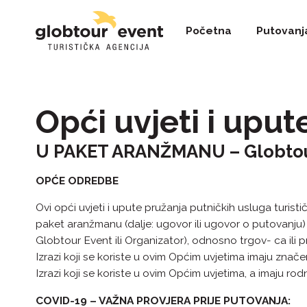
Početna
Putovanj
Opći uvjeti i upu
U PAKET ARANŽMANU – Globtour
OPĆE ODREDBE
Ovi opći uvjeti i upute pružanja putničkih usluga turis
paket aranžmanu (dalje: ugovor ili ugovor o putovanju)
Globtour Event ili Organizator), odnosno trgov- ca ili p
Izrazi koji se koriste u ovim Općim uvjetima imaju zna
Izrazi koji se koriste u ovim Općim uvjetima, a imaju r
COVID-19 – VAŽNA PROVJERA PRIJE PUTOVANJA: