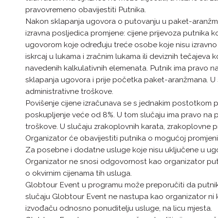
pravovremeno obavijestiti Putnika.
Nakon sklapanja ugovora o putovanju u paket-aranžman
izravna posljedica promjene: cijene prijevoza putnika ko
ugovorom koje određuju treće osobe koje nisu izravno ukl
iskrcaj u lukama i zračnim lukama ili deviznih tečajeva
navedenih kalkulativnih elemenata. Putnik ima pravo n
sklapanja ugovora i prije početka paket-aranžmana. U s
administrativne troškove.
Povišenje cijene izračunava se s jednakim postotkom po
poskupljenje veće od 8%. U tom slučaju ima pravo na po
troškove. U slučaju zrakoplovnih karata, zrakoplovne p
Organizator će obavijestiti putnika o mogućoj promjeni
Za posebne i dodatne usluge koje nisu uključene u ugovo
Organizator ne snosi odgovornost kao organizator putov
o okvirnim cijenama tih usluga.
Globtour Event u programu može preporučiti da putnik po
slučaju Globtour Event ne nastupa kao organizator ni k
izvođaču odnosno ponuditelju usluge, na licu mjesta.