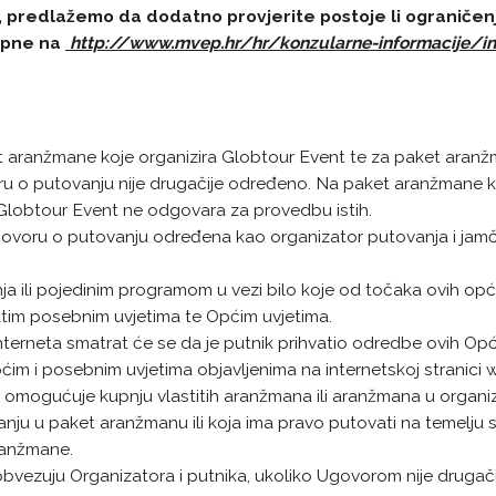
ti, predlažemo da dodatno provjerite postoje li ogranič
tupne na
http://www.mvep.hr/hr/konzularne-informacije/in
t aranžmane koje organizira Globtour Event te za paket aranž
oru o putovanju nije drugačije određeno. Na paket aranžmane k
 Globtour Event ne odgovara za provedbu istih.
 ugovoru o putovanju određena kao organizator putovanja i ja
 ili pojedinim programom u vezi bilo koje od točaka ovih opći
m posebnim uvjetima te Općim uvjetima.
erneta smatrat će se da je putnik prihvatio odredbe ovih Općih
ćim i posebnim uvjetima objavljenima na internetskoj stranici
t omogućuje kupnju vlastitih aranžmana ili aranžmana u organiza
vanju u paket aranžmanu ili koja ima pravo putovati na temelj
aranžmane.
 obvezuju Organizatora i putnika, ukoliko Ugovorom nije drugač