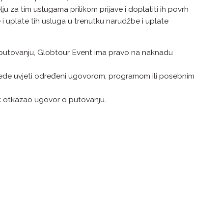
 za tim uslugama prilikom prijave i doplatiti ih povrh
 uplate tih usluga u trenutku narudžbe i uplate
 putovanju, Globtour Event ima pravo na naknadu
ijede uvjeti određeni ugovorom, programom ili posebnim
k otkazao ugovor o putovanju.