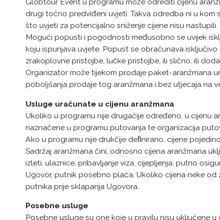
Globtour Event u programu može odrediti cijenu aranžma
drugi točno predviđeni uvjeti. Takva odredba ni u kom 
što uvjeti za potencijalno sniženje cijene nisu nastupili.
Mogući popusti i pogodnosti međusobno se uvijek isklju
koju ispunjava uvjete. Popust se obračunava isključivo 
zrakoplovne pristojbe, lučke pristojbe, ili slično, ili dod
Organizator može tijekom prodaje paket-aranžmana uma
poboljšanja prodaje tog aranžmana i bez utjecaja na v
Usluge uračunate u cijenu aranžmana
Ukoliko u programu nije drugačije određeno, u cijenu 
naznačene u programu putovanja te organizacija puto
Ako u programu nije drukčije deﬁnirano, cijene pojedino
Sadržaj aranžmana čini, odnosno cijena aranžmana uklju
izleti, ulaznice, pribavljanje viza, cijepljenja, putno osi
Ugovor, putnik posebno plaća. Ukoliko cijena neke od z
putnika prije sklapanja Ugovora.
Posebne usluge
Posebne usluge su one koje u pravilu nisu uključene u 