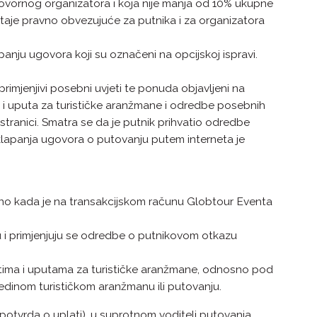
dgovornog organizatora i koja nije manja od 10% ukupne
taje pravno obvezujuće za putnika i za organizatora
panju ugovora koji su označeni na opcijskoj ispravi.
rimjenjivi posebni uvjeti te ponuda objavljeni na
a i uputa za turističke aranžmane i odredbe posebnih
tranici. Smatra se da je putnik prihvatio odredbe
klapanja ugovora o putovanju putem interneta je
osno kada je na transakcijskom računu Globtour Eventa
ju i primjenjuju se odredbe o putnikovom otkazu
etima i uputama za turističke aranžmane, odnosno pod
dinom turističkom aranžmanu ili putovanju.
potvrda o uplati), u suprotnom voditelj putovanja