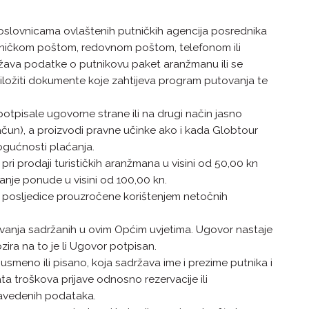
 poslovnicama ovlaštenih putničkih agencija posrednika
roničkom poštom, redovnom poštom, telefonom ili
adržava podatke o putnikovu paket aranžmanu ili se
riložiti dokumente koje zahtijeva program putovanja te
otpisale ugovorne strane ili na drugi način jasno
račun), a proizvodi pravne učinke ako i kada Globtour
ogućnosti plaćanja.
i prodaji turističkih aranžmana u visini od 50,00 kn
nje ponude u visini od 100,00 kn.
o posljedice prouzročene korištenjem netočnih
ovanja sadržanih u ovim Općim uvjetima. Ugovor nastaje
ira na to je li Ugovor potpisan.
meno ili pisano, koja sadržava ime i prezime putnika i
lata troškova prijave odnosno rezervacije ili
 navedenih podataka.