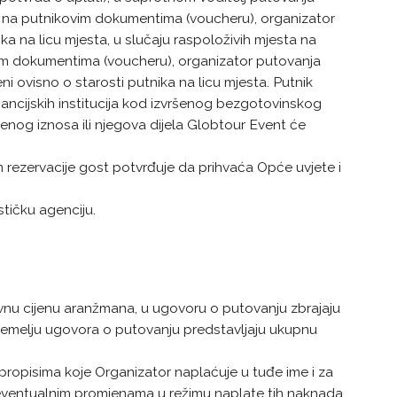
 na putnikovim dokumentima (voucheru), organizator
ka na licu mjesta, u slučaju raspoloživih mjesta na
vim dokumentima (voucheru), organizator putovanja
ni ovisno o starosti putnika na licu mjesta. Putnik
ancijskih institucija kod izvršenog bezgotovinskog
enog iznosa ili njegova dijela Globtour Event će
 rezervacije gost potvrđuje da prihvaća Opće uvjete i
stičku agenciju.
ovnu cijenu aranžmana, u ugovoru o putovanju zbrajaju
emelju ugovora o putovanju predstavljaju ukupnu
 propisima koje Organizator naplaćuje u tuđe ime i za
 i o eventualnim promjenama u režimu naplate tih naknada