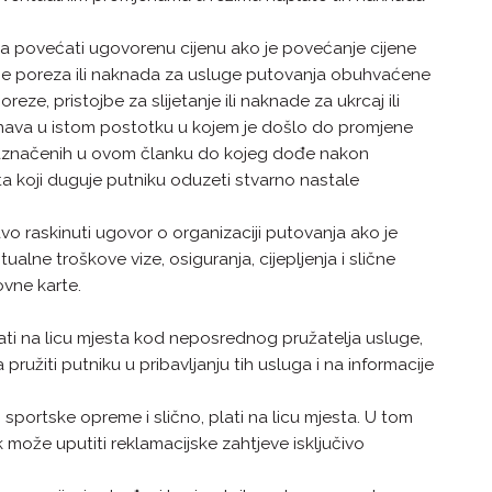
a povećati ugovorenu cijenu ako je povećanje cijene
visine poreza ili naknada za usluge putovanja obuhvaćene
e, pristojbe za slijetanje ili naknade za ukrcaj ili
ačunava u istom postotku u kojem je došlo do promjene
 naznačenih u ovom članku do kojeg dođe nakon
a koji duguje putniku oduzeti stvarno nastale
o raskinuti ugovor o organizaciji putovanja ako je
ne troškove vize, osiguranja, cijepljenja i slične
ovne karte.
lati na licu mjesta kod neposrednog pružatelja usluge,
žiti putniku u pribavljanju tih usluga i na informacije
 sportske opreme i slično, plati na licu mjesta. U tom
može uputiti reklamacijske zahtjeve isključivo