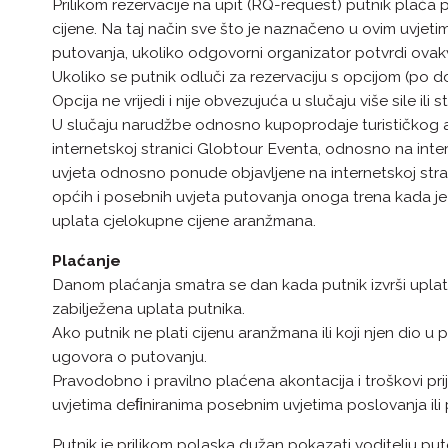
Prilikom rezervacije na upit (RQ-request) putnik plaća
cijene. Na taj način sve što je naznačeno u ovim uvj
putovanja, ukoliko odgovorni organizator potvrdi ovakv
Ukoliko se putnik odluči za rezervaciju s opcijom (po do
Opcija ne vrijedi i nije obvezujuća u slučaju više sile ili
U slučaju narudžbe odnosno kupoprodaje turističkog aran
internetskoj stranici Globtour Eventa, odnosno na inte
uvjeta odnosno ponude objavljene na internetskoj stran
općih i posebnih uvjeta putovanja onoga trena kada je
uplata cjelokupne cijene aranžmana.
Plaćanje
Danom plaćanja smatra se dan kada putnik izvrši uplat
zabilježena uplata putnika.
Ako putnik ne plati cijenu aranžmana ili koji njen dio
ugovora o putovanju.
Pravodobno i pravilno plaćena akontacija i troškovi p
uvjetima deﬁniranima posebnim uvjetima poslovanja ili
Putnik je prilikom polaska dužan pokazati voditelju pu