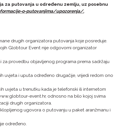
enja za putovanja u određenu zemlju, uz posebnu
formacije-o-putovanjima/upozorenja/.
mane drugih organizatora putovanja koje posreduje.
ojih Globtour Event nije odgovorni organizator
mči za provedbu objavljenog programa prema sadržaju
h uvjeta i uputa određeno drugačije, vrijedi redom ono
 uvjeta u trenutku kada je telefonski ili internetom
 www.globtour-event.hr, odnosno na bilo kojoj svima
ciji drugih organizatora.
u sklopljenog ugovora o putovanju u paket aranžmanu i
ije određeno.