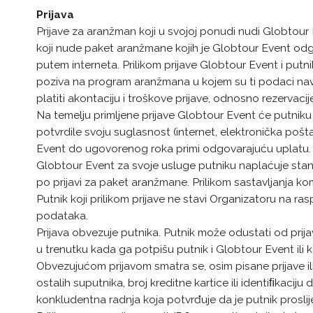
Prijava
Prijave za aranžman koji u svojoj ponudi nudi Globtour 
koji nude paket aranžmane kojih je Globtour Event od
putem interneta. Prilikom prijave Globtour Event i putn
poziva na program aranžmana u kojem su ti podaci naved
platiti akontaciju i troškove prijave, odnosno rezervacij
Na temelju primljene prijave Globtour Event će putniku
potvrdile svoju suglasnost (internet, elektronička pošt
Event do ugovorenog roka primi odgovarajuću uplatu. 
Globtour Event za svoje usluge putniku naplaćuje stand
po prijavi za paket aranžmane. Prilikom sastavljanja 
Putnik koji prilikom prijave ne stavi Organizatoru na
podataka.
Prijava obvezuje putnika. Putnik može odustati od pri
u trenutku kada ga potpišu putnik i Globtour Event ili 
Obvezujućom prijavom smatra se, osim pisane prijave i
ostalih suputnika, broj kreditne kartice ili identiﬁkaciju
konkludentna radnja koja potvrđuje da je putnik proslij