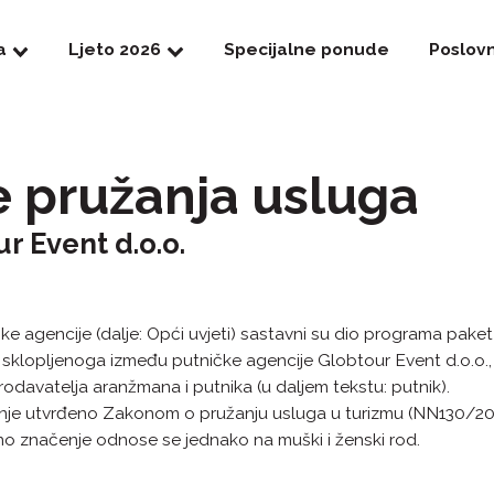
a
Ljeto 2026
Specijalne ponude
Poslov
te pružanja usluga
 Event d.o.o.
tičke agencije (dalje: Opći uvjeti) sastavni su dio programa pa
 sklopljenoga između putničke agencije Globtour Event d.o.o., T
rodavatelja aranžmana i putnika (u daljem tekstu: putnik).
čenje utvrđeno Zakonom o pružanju usluga u turizmu (NN130/2017
odno značenje odnose se jednako na muški i ženski rod.