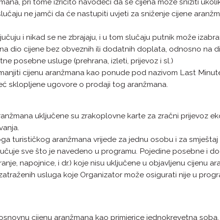
na, pri tome izričito navodeći da se cijena može sniziti ukol
slučaju ne jamči da će nastupiti uvjeti za sniženje cijene ara
čuju i nikad se ne zbrajaju, i u tom slučaju putnik može izabra
na dio cijene bez obveznih ili dodatnih doplata, odnosno na dio
atne posebne usluge (prehrana, izleti, prijevoz i sl.)
njiti cijenu aranžmana kao ponude pod nazivom Last Minute, 
eć sklopljene ugovore o prodaji tog aranžmana.
aranžmana uključene su zrakoplovne karte za zračni prijevoz 
vanja.
ga turističkog aranžmana vrijede za jednu osobu i za smještaj 
čuje sve što je navedeno u programu. Pojedine posebne i dodat
guranje, napojnice, i dr.) koje nisu uključene u objavljenu cijenu 
atraženih usluga koje Organizator može osigurati nije u progra
osnovnu cijenu aranžmana kao primjerice jednokrevetna soba, pos