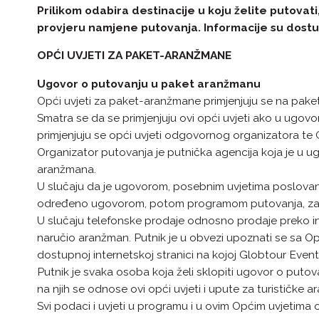
Prilikom odabira destinacije u koju želite putova
provjeru namjene putovanja. Informacije su dos
OPĆI UVJETI ZA PAKET-ARANŽMANE
Ugovor o putovanju u paket aranžmanu
Opći uvjeti za paket-aranžmane primjenjuju se na pake
Smatra se da se primjenjuju ovi opći uvjeti ako u ugov
primjenjuju se opći uvjeti odgovornog organizatora te
Organizator putovanja je putnička agencija koja je u
aranžmana.
U slučaju da je ugovorom, posebnim uvjetima poslovanja
određeno ugovorom, potom programom putovanja, zati
U slučaju telefonske prodaje odnosno prodaje preko int
naručio aranžman. Putnik je u obvezi upoznati se sa Op
dostupnoj internetskoj stranici na kojoj Globtour Even
Putnik je svaka osoba koja želi sklopiti ugovor o puto
na njih se odnose ovi opći uvjeti i upute za turističke 
Svi podaci i uvjeti u programu i u ovim Općim uvjetima