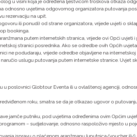
 polog u visini koja je određena ljestvicom troškova otkaza o
etima odnosno uvjetima odgovornog organizatora putovanja pos
u rezervaciju na upit.
govoru ili ponudi) od strane organizatora, vrijede uvjeti o skla
 stop bookinga.
žmana putem internetskih stranica, vrijede ovi Opći uvjeti i p
rnetskoj stranici posrednika. Ako se odredbe ovih Općih uvjet
ici ne podudaraju, vrijede odredbe objavljene na internetskoj s
 naručio uslugu putovanja putem internetske stranice. Uvjet s
u u poslovnici Globtour Eventa ili u ovlaštenoj agenciji, odn
 u predviđenom roku, smatra se da je otkazao ugovor o putovan
rijave jamče putniku, pod uvjetima određenima ovim Općim uvj
 programom – sudjelovanje, odnosno raspoloživo mjesto u poje
tovanja ispravu o plaćenom aranžmanu (uputnica/voucher ili/i 