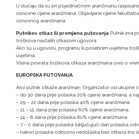
U slučaju da su pri pojedinačnom aranžmanu raspisane p
osnovne cijene aranžmana. Objavljene cijene fakultativ
osnovnog aranžmana.
Putnikov otkaz ili promjena putovanja
Putnik ima p
troškova nastalih otkazom ugovora.
Ako su u ugovoru, programu ili posebnim uvjetima troš
uvjetima.
Visina povrata troškova otkaza aranžmana ovisi o vre
EUROPSKA PUTOVANJA
Ako putnik otkaže aranžman, Organizator od ukupne c
– do 30 dana prije polaska 20% cijene aranžmana, a na
– 29 – 22 dana prije polaska 40% cijene aranžmana
– 21 – 15 dana prije polaska 60% cijene aranžmana
– 14 – 8 dana prije polaska 80% cijene aranžmana
– 7 – 0 dana prije polaska (uključujući dan polaska 
– nakon polaska odnosno nedolaska bez otkaza (no 