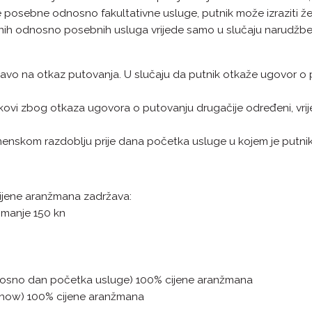
osebne odnosno fakultativne usluge, putnik može izraziti želju
nih odnosno posebnih usluga vrijede samo u slučaju narudžbe i
ravo na otkaz putovanja. U slučaju da putnik otkaže ugovor o
kovi zbog otkaza ugovora o putovanju drugačije određeni, vr
menskom razdoblju prije dana početka usluge u kojem je putni
ijene aranžmana zadržava:
jmanje 150 kn
odnosno dan početka usluge) 100% cijene aranžmana
show) 100% cijene aranžmana