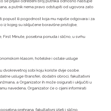
iko se prijavi određeni broj putnika odnosno nastupe
nžmana, a putnik nema pravo odstupiti od ugovora zato
ti popust ili pogodnost koja mu najviše odgovara i za
 iz kojeg su isključene boravišne pristojbe,
First Minute, posebna ponuda i slično, u svrhu
ekonomskom klasom, hotelske i ostale usluge
u dvokrevetnoj sobi koju koriste dvije osobe.
ne usluge (transferi, dodatni obroci, fakultativni
aranžmana, a Organizator ih može osigurati i uključiti u
mu navedena, Organizator će o cijeni informirati
ebna prehrana, fakultativni izleti i slično.