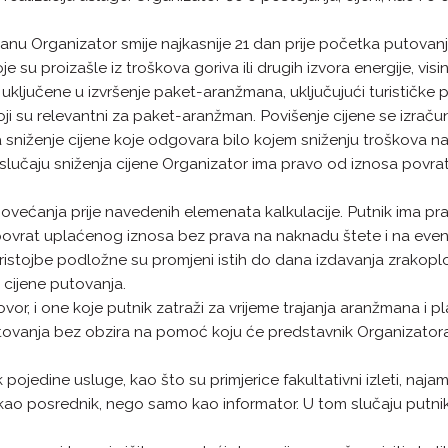
u Organizator smije najkasnije 21 dan prije početka putovanj
je su proizašle iz troškova goriva ili drugih izvora energije, 
jučene u izvršenje paket-aranžmana, uključujući turističke porez
 koji su relevantni za paket-aranžman. Povišenje cijene se izr
a sniženje cijene koje odgovara bilo kojem sniženju troškova
lučaju sniženja cijene Organizator ima pravo od iznosa povrat
većanja prije navedenih elemenata kalkulacije. Putnik ima prav
vrat uplaćenog iznosa bez prava na naknadu štete i na eventual
ristojbe podložne su promjeni istih do dana izdavanja zrakopl
 cijene putovanja.
r, i one koje putnik zatraži za vrijeme trajanja aranžmana i p
anja bez obzira na pomoć koju će predstavnik Organizatora pru
jedine usluge, kao što su primjerice fakultativni izleti, najam
ao posrednik, nego samo kao informator. U tom slučaju putnik 