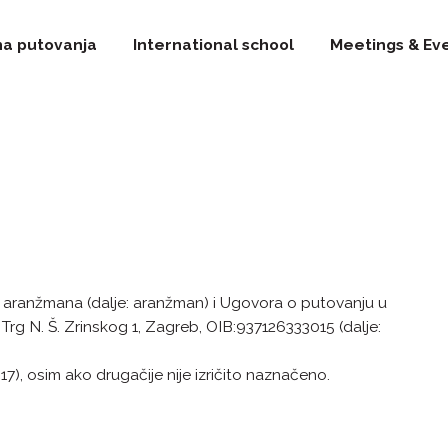
na putovanja
International school
Meetings & Ev
ket aranžmana (dalje: aranžman) i Ugovora o putovanju u
rg N. Š. Zrinskog 1, Zagreb, OIB:937126333015 (dalje:
), osim ako drugačije nije izričito naznačeno.