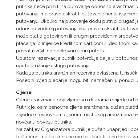
putnika neće primiti na putovanje odnosno aranžman.
putovanja ima pravo uskratiti putovanje nenajavljenim go
putovanju. Ukoliko na putovanje dođu putnici drugači
odnosno voditelj putovanja ima pravo uskratiti putovanje
može platiti gotovinom ili drugim predviđenim sredstv
plaćanja (primjerice kreditnom karticom ili debitnom k
povrat izvršiti na bankovni račun putnika.
Uplatom rezervacije putnik potvrđuje da je u potpunos
upute pružanje usluge putovanja.
Kada za putnika aranžman rezervira ovlaštena turistička
Posebni uvjeti plaćanja mogu biti naznačeni u ponudi, u
Cijene
Cijene aranžmana objavljene su u kunama i vrijede od
Putnik je, osim osnovne cijene aranžmana, dužan platit
zajedno s osnovnom cijenom turističkog aranžmana te
novčanu obvezu putnika.
Na zahtjev Organizatora putnik je dužan unaprijed i pos
tuđi račun i na čiji iznos ne može utjecati, a nužne su 