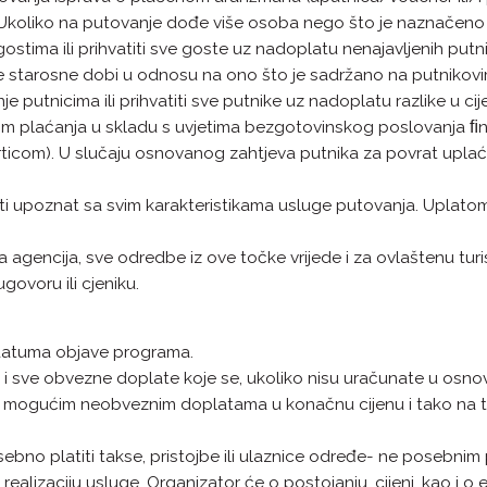
 Ukoliko na putovanje dođe više osoba nego što je naznačeno
stima ili prihvatiti sve goste uz nadoplatu nenajavljenih putni
je starosne dobi u odnosu na ono što je sadržano na putniko
 putnicima ili prihvatiti sve putnike uz nadoplatu razlike u cije
om plaćanja u skladu s uvjetima bezgotovinskog poslovanja ﬁn
articom). U slučaju osnovanog zahtjeva putnika za povrat uplać
ti upoznat sa svim karakteristikama usluge putovanja. Uplatom
 agencija, sve odredbe iz ove točke vrijede i za ovlaštenu turi
govoru ili cjeniku.
 datuma objave programa.
i i sve obvezne doplate koje se, ukoliko nisu uračunate u osn
 mogućim neobveznim doplatama u konačnu cijenu i tako na t
ebno platiti takse, pristojbe ili ulaznice određe- ne posebnim
za realizaciju usluge. Organizator će o postojanju, cijeni, kao