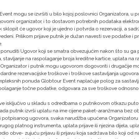
Event mogu se izvršiti u bilo kojoj poslovnici Organizatora, u
govorni organizator, i to dostavom potrebnih podataka elekt
ik sklopit će ugovor koji je ujedno i potvrda o rezervaciji, a s
eni. Prilikom prijave putnik je dužan navesti sve podatke i p
e.
 ponuditi Ugovor koji se smatra obvezujućim nakon što su ga p
a, stavljanje na raspolaganje broja kreditne kartice, uplata na 
Organizator i putnik mogu ugovorom dogovoriti i drugačije m
ardne rezervacijske troškove i troškove sastavljanja ugovora pr
kompleksnih ponuda Globtour Event naplaćuje polog za sastavlja
 raspolaganje točne podatke, odgovara za sve troškove odnosn
jave isključivo u skladu s odredbama o putnikovom otkazu put
kada putnik izvrši uplatu na ime cijene paket-aranžmana bez obz
li potpisanog ugovora, svaka narudžba upućena Organizatoru us
 drugog platnog instrumenta, uplata prijave ili njezina dijela, up
edio obve- zujuću prijavu ili prijavu koja sadržava bilo koji od