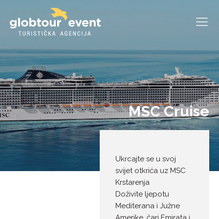
MSC Cruise
Ukrcajte se u svoj
svijet otkrića uz MSC
Krstarenja
Doživite ljepotu
Mediterana i Južne
Amerike, čari Emirata i