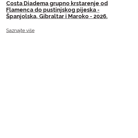
Costa Diadema grupno krstarenje od
Kr
Flamenca do pustinjskog pijeska -
gr
Španjolska, Gibraltar i Maroko - 2026.
20
Saznajte više
Sa