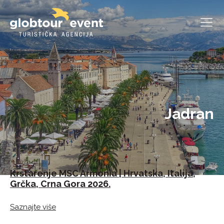
Jadran
Krstarenje MSC Armonia | Hrvatska, Italija,
Ho
Grčka, Crna Gora 2026.
Sa
Saznajte više