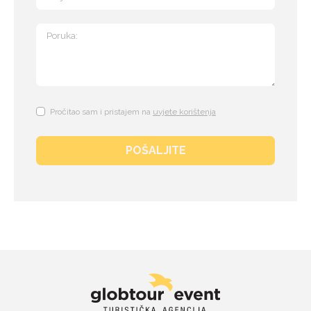
Pročitao sam i pristajem na
uvjete korištenja
POŠALJITE