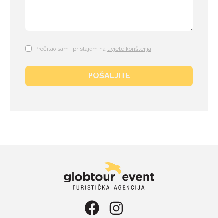
Pročitao sam i pristajem na
uvjete korištenja
POŠALJITE