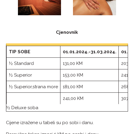
Cjenovnik
TIP SOBE
01.01.2024.-31.03.2024.
01.04
½ Standard
131,00 KM
203,0
½ Superior
153,00 KM
241,0
½ Superior,strana more
181,00 KM
268,0
241,00 KM
307,0
½ Deluxe soba
Cijene izražene u tabeli su po sobi i danu.