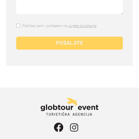
Pročitao sam i pristajem na
uvjete korištenja
POŠALJITE