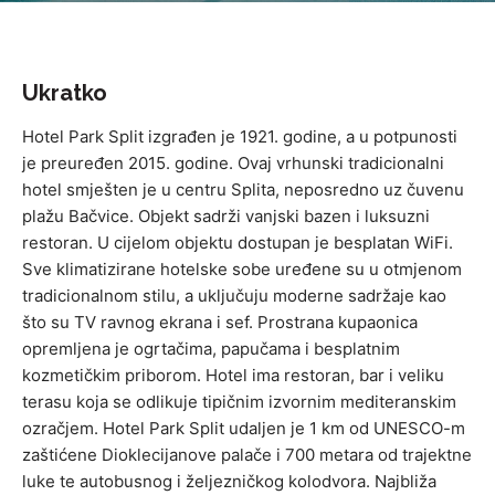
Ukratko
Hotel Park Split izgrađen je 1921. godine, a u potpunosti
je preuređen 2015. godine. Ovaj vrhunski tradicionalni
hotel smješten je u centru Splita, neposredno uz čuvenu
plažu Bačvice. Objekt sadrži vanjski bazen i luksuzni
restoran. U cijelom objektu dostupan je besplatan WiFi.
Sve klimatizirane hotelske sobe uređene su u otmjenom
tradicionalnom stilu, a uključuju moderne sadržaje kao
što su TV ravnog ekrana i sef. Prostrana kupaonica
opremljena je ogrtačima, papučama i besplatnim
kozmetičkim priborom. Hotel ima restoran, bar i veliku
terasu koja se odlikuje tipičnim izvornim mediteranskim
ozračjem. Hotel Park Split udaljen je 1 km od UNESCO-m
zaštićene Dioklecijanove palače i 700 metara od trajektne
luke te autobusnog i željezničkog kolodvora. Najbliža